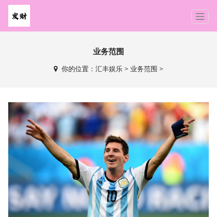
T
o
g
g
业务范围
l
你的位置：
汇丰娱乐
>
业务范围
>
e
n
a
v
i
g
a
t
i
o
n