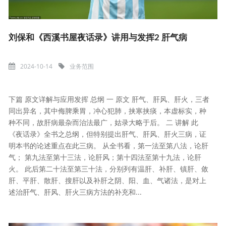
刘保和《西溪书屋夜话录》讲用与发挥2 肝气病
2024-10-14
业务范围
下篇 原文详解与应用发挥 总纲 一 原文 肝气、肝风、肝火，三者
同出异名，其中侮脾乘胃，冲心犯肺，挟寒挟痰，本虚标实，种
种不同，故肝病最杂而治法最广，姑录大略于后。 二 讲解 此
《夜话录》全书之总纲，但特别提出肝气、肝风、肝火三病，证
明本书的论述重点在此三病。 从全书看，第一法至第八法，论肝
气； 第九法至第十三法，论肝风；第十四法至第十九法，论肝
火。 此后第二十法至第三十法，分别列有温肝、补肝、镇肝、敛
肝、平肝、散肝、搜肝以及补肝之阴、阳、血、气诸法，是对上
述治肝气、肝风、肝火三病方法的补充和...